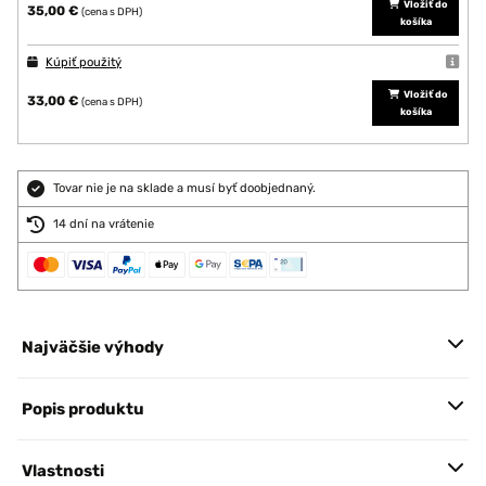
Vložiť do
35,00 €
(cena s DPH)
košíka
Kúpiť použitý
Vložiť do
33,00 €
(cena s DPH)
košíka
Tovar nie je na sklade a musí byť doobjednaný.
14 dní na vrátenie
Najväčšie výhody
Popis produktu
Vlastnosti