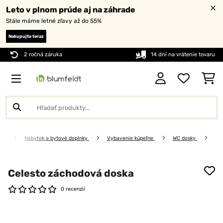
Leto v plnom prúde aj na záhrade
Stále máme letné zľavy až do 55%
Nakupujte teraz
2 ročná záruka
14 dní na vrátenie tovaru
Nábytok a bytové doplnky
Vybavenie kúpeľne
WC dosky
Celesto záchodová doska
0 recenzií