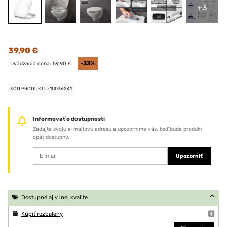
+3
39,90 €
Uvádzacia cena:
59,90 €
-33%
KÓD PRODUKTU: 10036241
Informovať o dostupnosti
Zadajte svoju e-mailovú adresu a upozorníme vás, keď bude produkt
opäť dostupný.
Upozorniť
Dostupné aj v inej kvalite
Kúpiť rozbalený