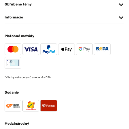
Obľúbené témy
Informácie
Platobné metódy
*Všetky naše ceny sú uvedené s DPH.
Dodanie
Medzinárodný