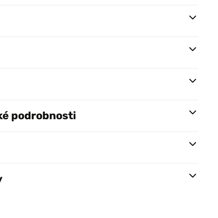
ké podrobnosti
y