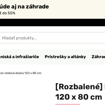
úde aj na záhrade
až do 55%
niská a infražiariče
Prístrešky a altánky
Záhra
on stolová doska 120 x 80 cm
[Rozbalené]
120 x 80 cm