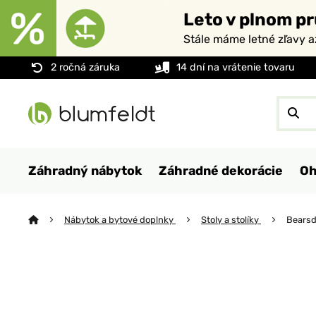
Leto v plnom pr
Stále máme letné zľavy 
2 ročná záruka
14 dní na vrátenie tovaru
Záhradný nábytok
Záhradné dekorácie
Oh
Nábytok a bytové doplnky
Stoly a stolíky
Bearsd