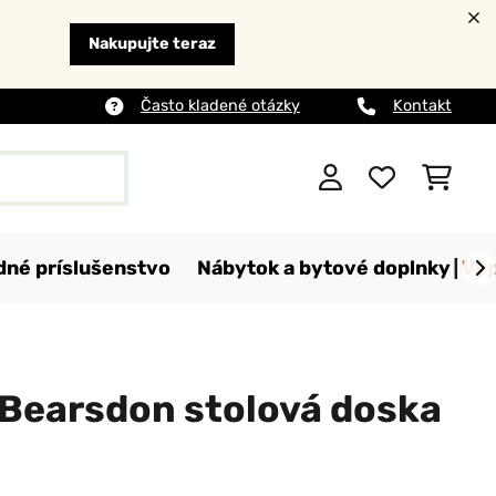
Nakupujte teraz
Často kladené otázky
Kontakt
dné príslušenstvo
Nábytok a bytové doplnky
Výp
 Bearsdon stolová doska