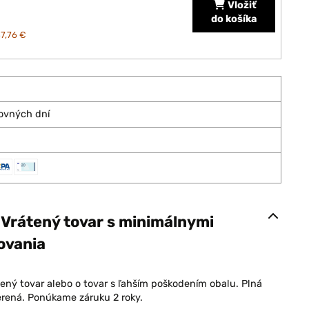
Vložiť
do košíka
7,76 €
covných dní
: Vrátený tovar s minimálnymi
ovania
lený tovar alebo o tovar s ľahším poškodením obalu. Plná
rená. Ponúkame záruku 2 roky.