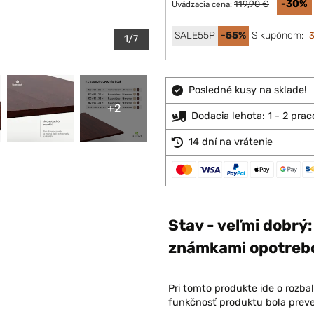
-30%
119,90 €
Uvádzacia cena:
SALE55P
-55%
S kupónom:
3
1/7
Posledné kusy na sklade!
+2
Dodacia lehota: 1 - 2 pra
14 dní na vrátenie
Stav - veľmi dobrý
známkami opotreb
Pri tomto produkte ide o rozba
funkčnosť produktu bola preve