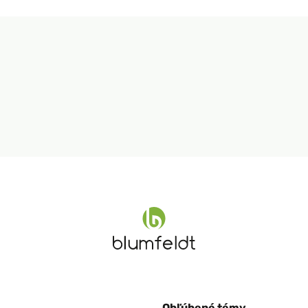
Obľúbené témy