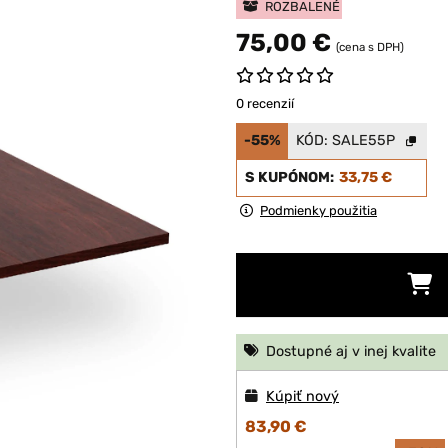
ROZBALENÉ
75,00 €
(cena s DPH)
0 recenzií
-55%
KÓD:
SALE55P
S KUPÓNOM:
33,75 €
Podmienky použitia
Dostupné aj v inej kvalite
Kúpiť nový
83,90 €