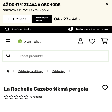
AŽ DO 17 % ZĽAVA V OBCHODE!
OBROVSKÉ ZĽAVY LEN 24 HODÍN!
Nakupujte
04
27
42
FULLSWING17
H
M
S
teraz
2 ročná záruka
14 dní na vrátenie tovaru
Prístrešky a altánky
Prístrešky
La Rochelle Gazebo šikmá pergola
0 recenzií