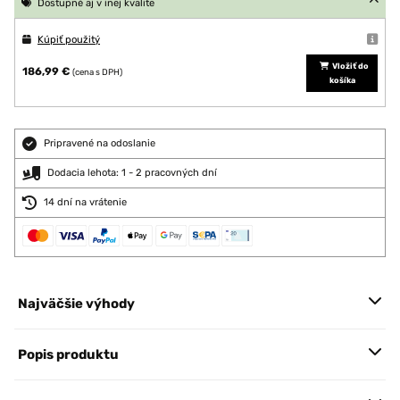
Dostupné aj v inej kvalite
Kúpiť použitý
Vložiť do
186,99 €
(cena s DPH)
košíka
Pripravené na odoslanie
Dodacia lehota: 1 - 2 pracovných dní
14 dní na vrátenie
Najväčšie výhody
Popis produktu