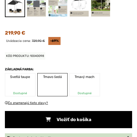
219,90 €
Uvádzacia cena:
729,90 €
-69%
KÓD PRODUKTU: 10040098
ZÁKLADNÁ FARBA:
Svetlá taupe
Tmavo šedá
Tmavý mach
Dostupné
Dostupné
Čo znamenajú tieto stavy?
Vložiť do košíka