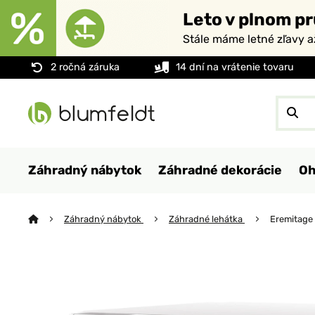
Leto v plnom pr
Stále máme letné zľavy 
2 ročná záruka
14 dní na vrátenie tovaru
Záhradný nábytok
Záhradné dekorácie
Oh
Záhradný nábytok
Záhradné lehátka
Eremitage 