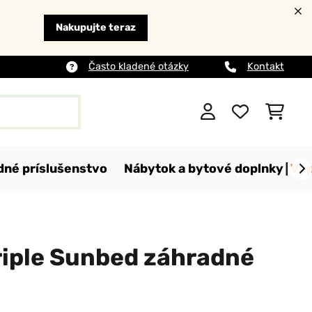
Nakupujte teraz
Často kladené otázky
Kontakt
dné príslušenstvo
Nábytok a bytové doplnky
Výp
riple Sunbed záhradné