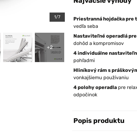
Najväčšie výhody
1/7
Priestranná hojdačka pre 
vedľa seba
Nastaviteľné operadlá pr
dohôd a kompromisov
+2
4 individuálne nastaviteľ
pohľadmi
Hliníkový rám s práškový
vonkajšiemu používaniu
4 polohy operadla
pre rela
odpočinok
Popis produktu