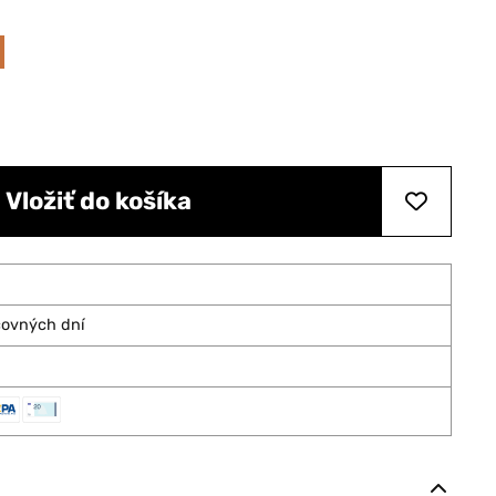
Vložiť do košíka
covných dní