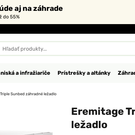
úde aj na záhrade
až do 55%
niská a infražiariče
Prístrešky a altánky
Záhra
Triple Sunbed záhradné ležadlo
Eremitage T
ležadlo