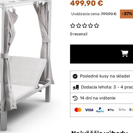
499,90 €
-37%
Uvádzacia cena:
799,90 €
0 recenzií
Posledné kusy na sklade!
Dodacia lehota: 3 - 4 pra
14 dní na vrátenie