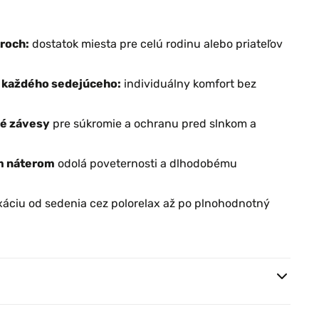
troch:
dostatok miesta pre celú rodinu alebo priateľov
e každého sedejúceho:
individuálny komfort bez
né závesy
pre súkromie a ochranu pred slnkom a
m náterom
odolá poveternosti a dlhodobému
xáciu od sedenia cez polorelax až po plnohodnotný