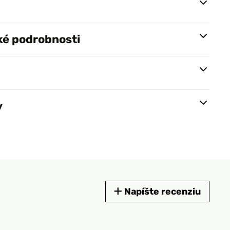
ké podrobnosti
y
Napíšte recenziu