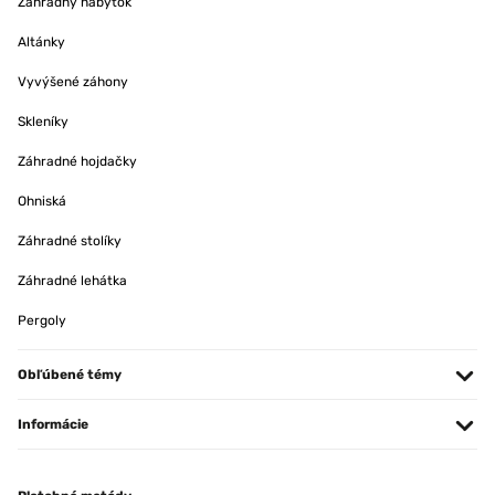
Záhradný nábytok
Altánky
Vyvýšené záhony
Skleníky
Záhradné hojdačky
Ohniská
Záhradné stolíky
Záhradné lehátka
Pergoly
Obľúbené témy
Informácie