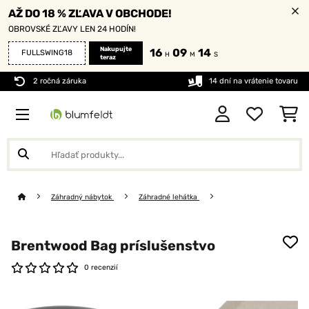
AŽ DO 18 % ZĽAVA V OBCHODE!
OBROVSKÉ ZĽAVY LEN 24 HODÍN!
Nakupujte
16
09
14
FULLSWING18
H
M
S
teraz
2 ročná záruka
14 dní na vrátenie tovaru
Záhradný nábytok
Záhradné lehátka
Brentwood Bag príslušenstvo
0 recenzií