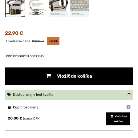
22,90 €
Uvádzacia cena:
29,90 €
-23%
KÓD PRODUKTU: 10033313
Vložiť do košíka
Dostupné aj v inej kvalite
Kúpiť rozbalený
Vložiť do
20,00 €
(cena s DPH)
košíka