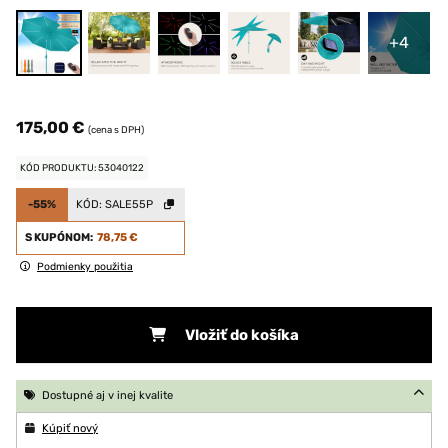
+4
175,00 €
(cena s DPH)
KÓD PRODUKTU: 53040122
-55%
KÓD:
SALE55P
S KUPÓNOM:
78,75 €
Podmienky použitia
Vložiť do košíka
Dostupné aj v inej kvalite
Kúpiť nový