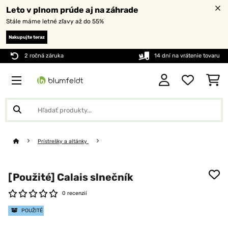
Leto v plnom prúde aj na záhrade
Stále máme letné zľavy až do 55%
Nakupujte teraz
2 ročná záruka
14 dní na vrátenie tovaru
Prístrešky a altánky
[Použité] Calais slnečník
0 recenzií
POUŽITÉ