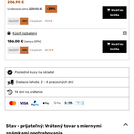
206,90 €
339,90 €
-39%
Uvádzacia cena:
Vložiť do
košíka
SALE55P
-55%
S kupónom:
93,11 €
Kúpiť rozbalený
186,00 €
(cena s DPH)
Vložiť do
košíka
SALE55P
-55%
S kupónom:
83,70 €
Posledné kusy na sklade!
Dodacia lehota: 2 - 4 pracovných dní
14 dní na vrátenie
Stav - prijateľný: Vrátený tovar s miernymi
známkami opotrebovania