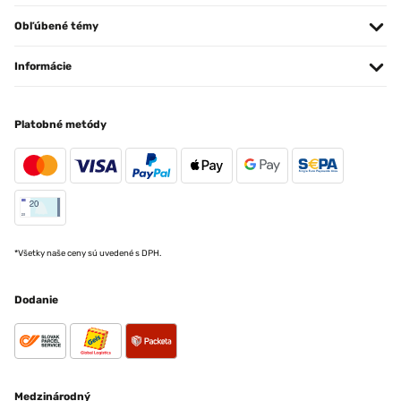
Obľúbené témy
Informácie
Platobné metódy
*Všetky naše ceny sú uvedené s DPH.
Dodanie
Medzinárodný