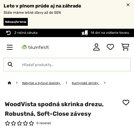
Leto v plnom prúde aj na záhrade
Stále máme letné zľavy až do 55%
Nakupujte teraz
2 ročná záruka
14 dní na vrátenie tovaru
Nábytok a bytové doplnky
Kuchynské skrinky
WoodVista spodná skrinka drezu,
Robustná, Soft-Close závesy
0 recenzií