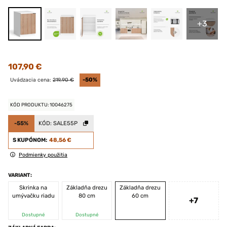
+3
107,90 €
Uvádzacia cena:
219,90 €
-50%
KÓD PRODUKTU: 10046275
-55%
KÓD:
SALE55P
S KUPÓNOM:
48,56 €
Podmienky použitia
VARIANT:
Skrinka na
Základňa drezu
Základňa drezu
umývačku riadu
80 cm
60 cm
+7
Dostupné
Dostupné