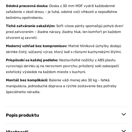
Odolná pracovná doska:
Doska z 30 mm MDF vydrží každodenné
zaťaženie v okolí drezu – je tuhá, odolná voči vlhkosti a nepodľahne
bežnému opotrebeniu.
Tiché zatváranie zakaždým:
Soft-close pánty spomaľujú pohyb dverí
pred zatvorením – žiadne nárazy, žiadny hluk, len komfort pri každom
otvorení aj zavretí.
Moderný vzhľad bez kompromisov:
Matné hliníkové úchytky dodajú
skrinke čistý, súčasný výraz, ktorý ladí s rôznymi kuchynskými štýlmi.
Prispôsobí sa každej podlahe:
Nastaviteľné nožičky z ABS plastu
vyrovnajú skrinku aj na nerovnom povrchu; priložený sokl zabezpečí
estetický výsledok na každom mieste v kuchyni.
Montáž bez komplikácií:
Balenie váži menej ako 30 kg – ľahká
manipulácia, jednoduchá doprava a rýchle zostavenie bez potreby
špeciálneho náradia.
Popis produktu