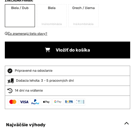
ZÁKLADNÁ FARBA:
Biela / Dub
Biela
Orech / čierna
Iná kombinácia
Iná kombinácia
Čo znamenajú tieto stavy?
Vložiť do košíka
Pripravené na odoslanie
Dodacia lehota: 3 - 5 pracovných dní
14 dní na vrátenie
Najväčšie výhody