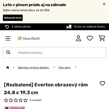
Leto v plnom prúde aj na záhrade
Stále máme letné zľavy až do 55%
Nakupujte teraz
2 ročná záruka
14 dní na vrátenie tovaru
Nábytok a bytové doplnky
Foto rámy
[Rozbalené] Everton obrazový rám
24,8 x 19,3 cm
0 recenzií
ROZBALENÉ