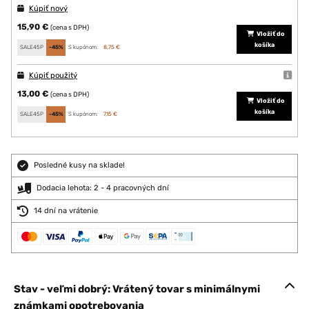
Kúpiť nový
15,90 €
(cena s DPH)
Vložiť do
košíka
SALE45P
-45%
S kupónom:
8,75 €
Kúpiť použitý
13,00 €
(cena s DPH)
Vložiť do
košíka
SALE45P
-45%
S kupónom:
7,15 €
Posledné kusy na sklade!
Dodacia lehota: 2 - 4 pracovných dní
14 dní na vrátenie
Stav - veľmi dobrý: Vrátený tovar s minimálnymi
známkami opotrebovania