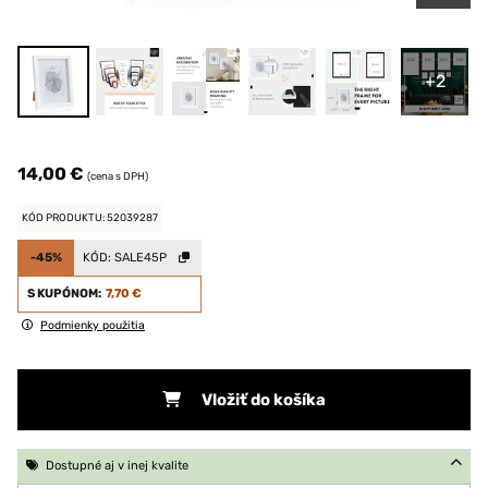
+2
14,00 €
(cena s DPH)
KÓD PRODUKTU: 52039287
-45%
KÓD:
SALE45P
S KUPÓNOM:
7,70 €
Podmienky použitia
Vložiť do košíka
Dostupné aj v inej kvalite