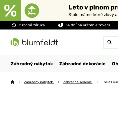
Leto v plnom pr
Stále máme letné zľavy 
2 ročná záruka
14 dní na vrátenie tovaru
Záhradný nábytok
Záhradné dekorácie
Oh
Záhradný nábytok
Záhradné sedenie
Theia Lou