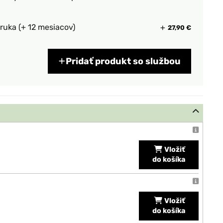
ruka (+ 12 mesiacov)
27,90 €
Pridať produkt so službou
Vložiť
do košíka
Vložiť
do košíka