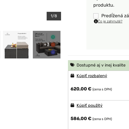
produktu.
Predĺžená zá
1/8
Čo je zahrnuté?
+3
Dostupné aj v inej kvalite
Kúpiť rozbalený
620,00 €
(cena s DPH)
Kúpiť použitý
586,00 €
(cena s DPH)