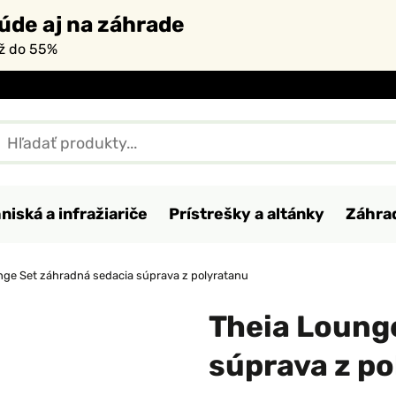
úde aj na záhrade
až do 55%
niská a infražiariče
Prístrešky a altánky
Záhra
nge Set záhradná sedacia súprava z polyratanu
Theia Loung
súprava z p