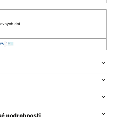
covných dní
ké podrobnosti