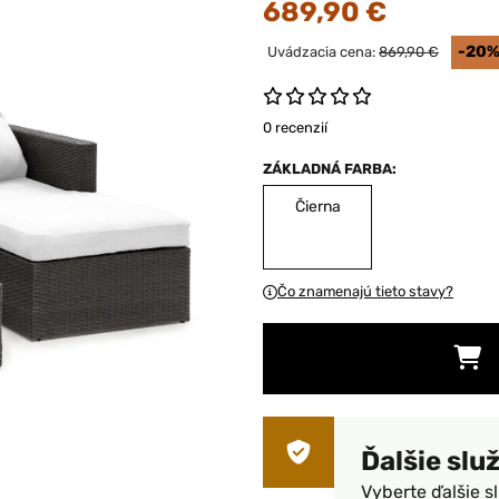
689,90 €
-20
Uvádzacia cena:
869,90 €
0 recenzií
ZÁKLADNÁ FARBA:
Čierna
Čo znamenajú tieto stavy?
Ďalšie slu
Vyberte ďalšie s