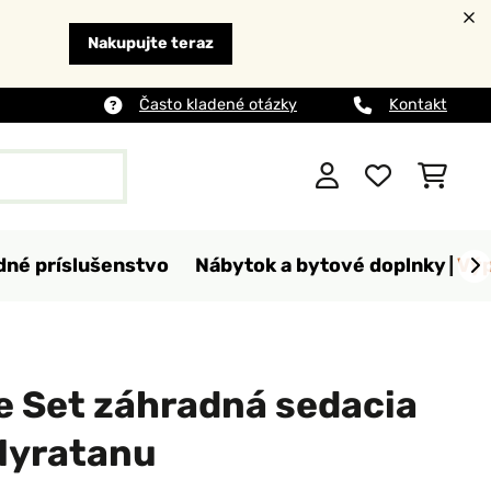
Nakupujte teraz
Často kladené otázky
Kontakt
dné príslušenstvo
Nábytok a bytové doplnky
Výp
e Set záhradná sedacia
olyratanu