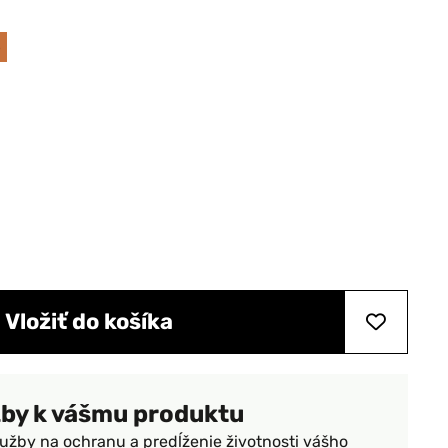
%
Vložiť do košíka
žby k vášmu produktu
lužby na ochranu a predĺženie životnosti vášho