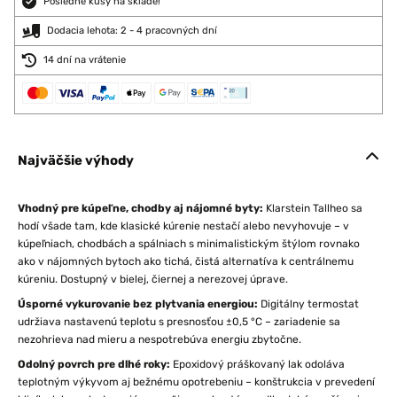
Posledné kusy na sklade!
Dodacia lehota: 2 - 4 pracovných dní
14 dní na vrátenie
Najväčšie výhody
Vhodný pre kúpeľne, chodby aj nájomné byty:
Klarstein Tallheo sa
hodí všade tam, kde klasické kúrenie nestačí alebo nevyhovuje – v
kúpeľniach, chodbách a spálniach s minimalistickým štýlom rovnako
ako v nájomných bytoch ako tichá, čistá alternatíva k centrálnemu
kúreniu. Dostupný v bielej, čiernej a nerezovej úprave.
Úsporné vykurovanie bez plytvania energiou:
Digitálny termostat
udržiava nastavenú teplotu s presnosťou ±0,5 °C – zariadenie sa
nezohrieva nad mieru a nespotrebúva energiu zbytočne.
Odolný povrch pre dlhé roky:
Epoxidový práškovaný lak odoláva
teplotným výkyvom aj bežnému opotrebeniu – konštrukcia v prevedení