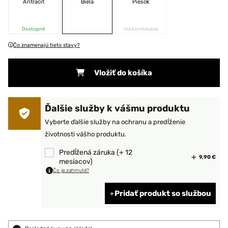
Antracit
Biela
Piesok
Dostupné
Iná kombinácia
Čo znamenajú tieto stavy?
Vložiť do košíka
Ďalšie služby k vášmu produktu
Vyberte ďalšie služby na ochranu a predĺženie
životnosti vášho produktu.
Predĺžená záruka (+ 12
9,90 €
mesiacov)
Čo je zahrnuté?
Pridať produkt so službou