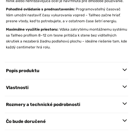
hliník alebo nehrdzavejúca oceľ je navrhnutá pre dlhodobé používanie.
Pohodlné ovládanie s prednastavením:
Programovateľný časovač
Vám umožní nastaviť časy vykurovania vopred – Tallheo začne hriať
presne vtedy, keď to potrebujete, a v ostatnom čase šetrí energiu.
Maximálne využitie priestoru:
Vďaka zakrytému montážnemu systému
sa Tallheo profilom 8–12 cm tesne pritláča k stene bez viditeľných
skrutiek a nezaberá žiadnu podlahovú plochu – ideálne riešenie tam, kde
každý centimeter hrá rolu.
Popis produktu
Vlastnosti
Rozmery a technické podrobnosti
Čo bude doručené