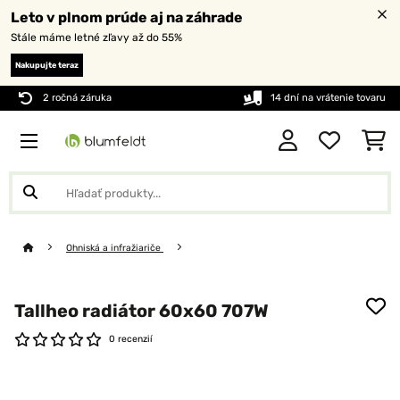
Leto v plnom prúde aj na záhrade
Stále máme letné zľavy až do 55%
Nakupujte teraz
2 ročná záruka
14 dní na vrátenie tovaru
Ohniská a infražiariče
Tallheo radiátor 60x60 707W
0 recenzií