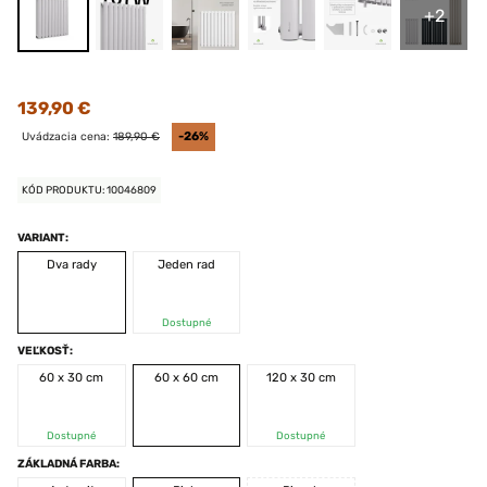
+2
139,90 €
Uvádzacia cena:
189,90 €
-26%
KÓD PRODUKTU: 10046809
VARIANT:
Dva rady
Jeden rad
Dostupné
VEĽKOSŤ:
60 x 30 cm
60 x 60 cm
120 x 30 cm
Dostupné
Dostupné
ZÁKLADNÁ FARBA: