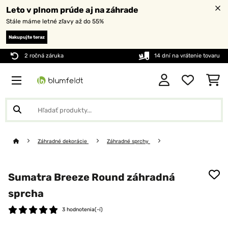
Leto v plnom prúde aj na záhrade
Stále máme letné zľavy až do 55%
Nakupujte teraz
2 ročná záruka
14 dní na vrátenie tovaru
Záhradné dekorácie
Záhradné sprchy
Sumatra Breeze Round záhradná
sprcha
3 hodnotenia(-í)