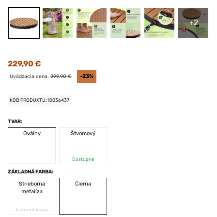
+2
229,90 €
Uvádzacia cena:
299,90 €
-23%
KÓD PRODUKTU: 10036437
TVAR:
Oválny
Štvorcový
Dostupné
ZÁKLADNÁ FARBA:
Strieborná
Čierna
metalíza
Iná kombinácia