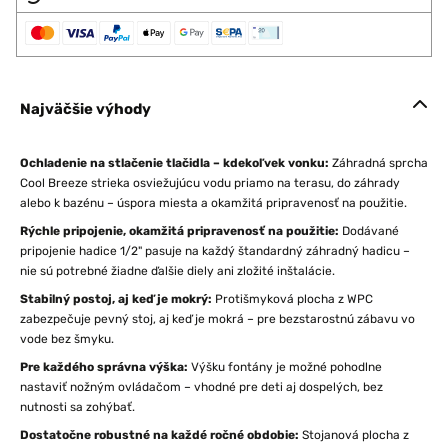
Najväčšie výhody
Ochladenie na stlačenie tlačidla – kdekoľvek vonku:
Záhradná sprcha
Cool Breeze strieka osviežujúcu vodu priamo na terasu, do záhrady
alebo k bazénu – úspora miesta a okamžitá pripravenosť na použitie.
Rýchle pripojenie, okamžitá pripravenosť na použitie:
Dodávané
pripojenie hadice 1/2" pasuje na každý štandardný záhradný hadicu –
nie sú potrebné žiadne ďalšie diely ani zložité inštalácie.
Stabilný postoj, aj keď je mokrý:
Protišmyková plocha z WPC
zabezpečuje pevný stoj, aj keď je mokrá – pre bezstarostnú zábavu vo
vode bez šmyku.
Pre každého správna výška:
Výšku fontány je možné pohodlne
nastaviť nožným ovládačom – vhodné pre deti aj dospelých, bez
nutnosti sa zohýbať.
Dostatočne robustné na každé ročné obdobie:
Stojanová plocha z