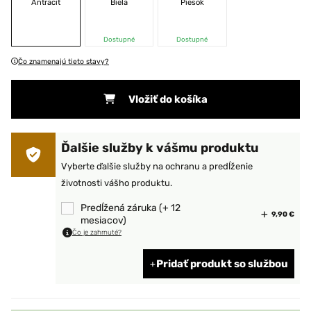
Antracit
Biela
Piesok
Dostupné
Dostupné
Čo znamenajú tieto stavy?
Vložiť do košíka
Ďalšie služby k vášmu produktu
Vyberte ďalšie služby na ochranu a predĺženie
životnosti vášho produktu.
Predĺžená záruka (+ 12
9,90 €
mesiacov)
Čo je zahrnuté?
Pridať produkt so službou