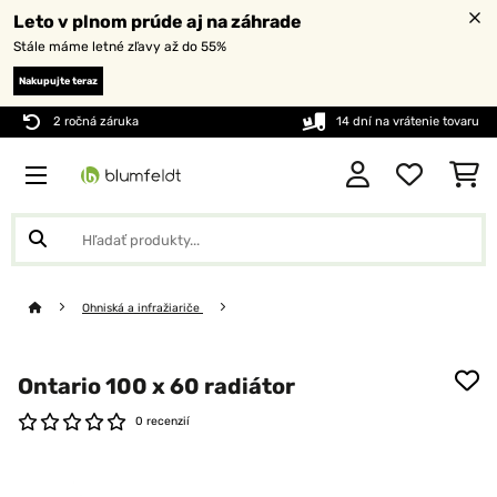
Leto v plnom prúde aj na záhrade
Stále máme letné zľavy až do 55%
Nakupujte teraz
2 ročná záruka
14 dní na vrátenie tovaru
Ohniská a infražiariče
Ontario 100 x 60 radiátor
0 recenzií