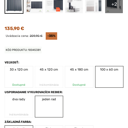
+2
135,90 €
Uvádzacia cena:
209,90 €
-35%
KÓD PRODUKTU: 10045381
VEĽKOSŤ:
30 x 120 cm
45 x 120 cm
45 x 180 cm
100 x 60 cm
Dostupné
Iná kombinácia
Dostupné
USPORIADANIE VYKUROVACÍCH REBIER:
dva rady
jeden rad
Iná kombinácia
ZÁKLADNÁ FARBA: