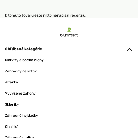
K tomuto tovaru ešte nikto nenapísal recenziu.
Obľúbené kategórie
Markízy a bočné clony
Záhradný nábytok
Altánky
Vyvýšené záhony
Skleníky
Záhradné hojdačky
Ohniská
Záhradné stolíky