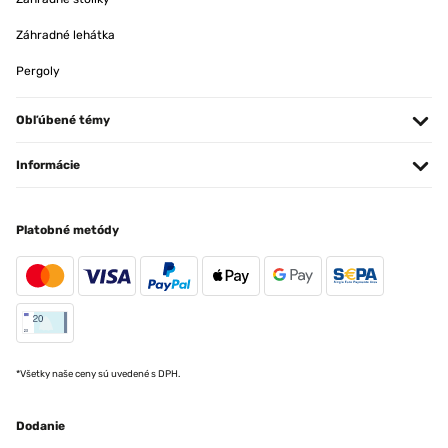
Záhradné lehátka
Pergoly
Obľúbené témy
Informácie
Platobné metódy
*Všetky naše ceny sú uvedené s DPH.
Dodanie