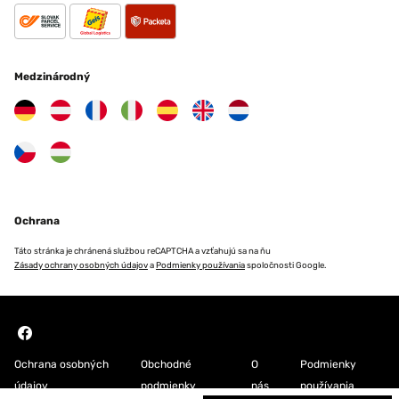
Medzinárodný
Ochrana
Táto stránka je chránená službou reCAPTCHA a vzťahujú sa na ňu
Zásady ochrany osobných údajov
a
Podmienky používania
spoločnosti Google.
Ochrana osobných
Obchodné
O
Podmienky
údajov
podmienky
nás
používania