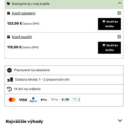
Dostupné aj v inej kvalite
Kúpiť rozbalený
Vložiť do
122,00 €
(cena s DPH)
košíka
Kúpiť použitý
Vložiť do
115,00 €
(cena s DPH)
košíka
Pripravené na odoslanie
Dodacia lehota: 1 - 2 pracovných dní
14 dní na vrátenie
Najväčšie výhody