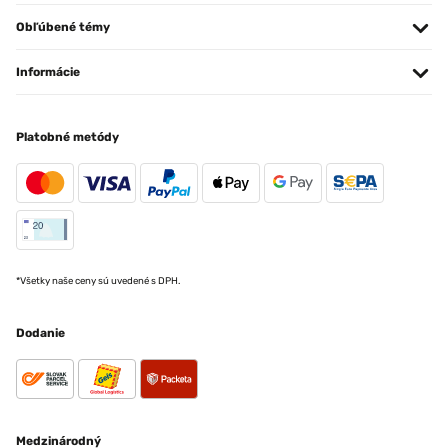
Obľúbené témy
Informácie
Platobné metódy
*Všetky naše ceny sú uvedené s DPH.
Dodanie
Medzinárodný