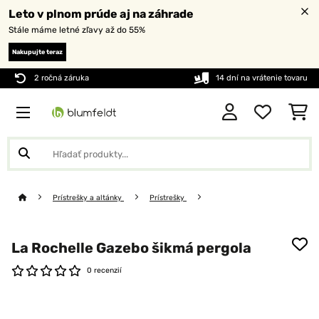
Leto v plnom prúde aj na záhrade
Stále máme letné zľavy až do 55%
Nakupujte teraz
2 ročná záruka
14 dní na vrátenie tovaru
Prístrešky a altánky
Prístrešky
La Rochelle Gazebo šikmá pergola
0 recenzií