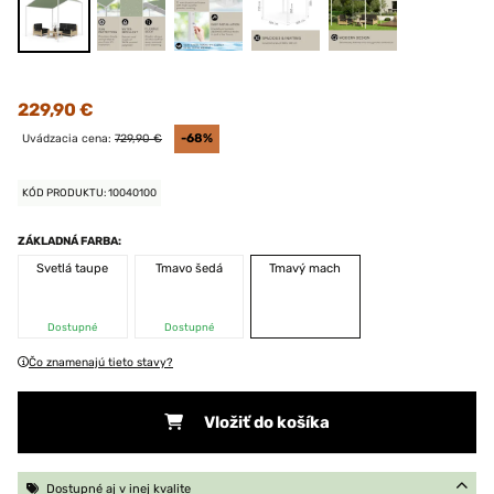
229,90 €
Uvádzacia cena:
729,90 €
-68%
KÓD PRODUKTU: 10040100
ZÁKLADNÁ FARBA:
Svetlá taupe
Tmavo šedá
Tmavý mach
Dostupné
Dostupné
Čo znamenajú tieto stavy?
Vložiť do košíka
Dostupné aj v inej kvalite