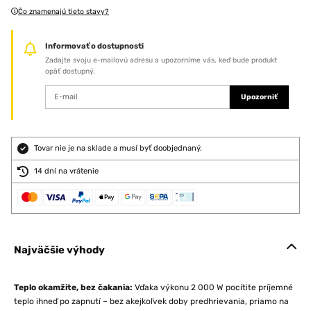
Čo znamenajú tieto stavy?
Informovať o dostupnosti
Zadajte svoju e-mailovú adresu a upozorníme vás, keď bude produkt
opäť dostupný.
Upozorniť
Tovar nie je na sklade a musí byť doobjednaný.
14 dní na vrátenie
Najväčšie výhody
Teplo okamžite, bez čakania:
Vďaka výkonu 2 000 W pocítite príjemné
teplo ihneď po zapnutí – bez akejkoľvek doby predhrievania, priamo na