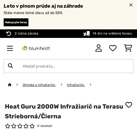
Leto v plnom prúde aj na záhrade
Stále máme letné zľavy až do 55%
Nakupujte teraz
2 ročná záruka
14 dní na vrátenie tovaru
Ohniská a infražiariče
Infražiariče
Heat Guru 2000W Infražiarič na Terasu​
Strieborná/Čierna
0 recenzií