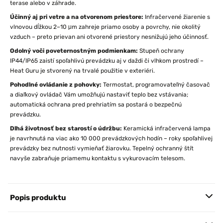
terase alebo v záhrade.
Účinný aj pri vetre a na otvorenom priestore:
Infračervené žiarenie s
vlnovou dĺžkou 2–10 μm zahreje priamo osoby a povrchy, nie okolitý
vzduch – preto prievan ani otvorené priestory nesnižujú jeho účinnosť.
Odolný voči poveternostným podmienkam:
Stupeň ochrany
IP44/IP65 zaistí spoľahlivú prevádzku aj v daždi či vlhkom prostredí –
Heat Guru je stvorený na trvalé použitie v exteriéri.
Pohodlné ovládanie z pohovky:
Termostat, programovateľný časovač
a diaľkový ovládač Vám umožňujú nastaviť teplo bez vstávania;
automatická ochrana pred prehriatím sa postará o bezpečnú
prevádzku.
Dlhá životnosť bez starostí o údržbu:
Keramická infračervená lampa
je navrhnutá na viac ako 10 000 prevádzkových hodín – roky spoľahlivej
prevádzky bez nutnosti vymieňať žiarovku. Tepelný ochranný štít
navyše zabraňuje priamemu kontaktu s vykurovacím telesom.
Popis produktu