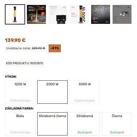
+2
139,90 €
Uvádzacia cena:
239,90 €
-41%
KÓD PRODUKTU: 10031870
VÝKON:
1200 W
2000 W
3000 W
Iná kombinácia
Iná kombinácia
ZÁKLADNÁ FARBA:
Biela
Strieborná čierna
Strieborná
Čierna
Iná kombinácia
Dostupné
Dostupné