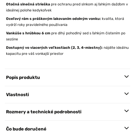
Otočná slnečná strieška
pre ochranu pred slnkom aj ľahkým dažďom v
ideálnej polohe kedykoľvek
Oceľový rám s práškovým lakovaním odolným vonku:
kvalita, ktorá
vydrží roky pravidelného používania
Vankúše s hrúbkou 6 cm
pre dlhý pohodlný sed s ľahkým čistením po
sezóne
Dostupný vo viacerých veľkostiach (2, 3, 4-miestny):
nájdite ideálnu
kapacitu pre váš vonkajší priestor
Popis produktu
Vlastnosti
Rozmery a technické podrobnosti
Čo bude doručené