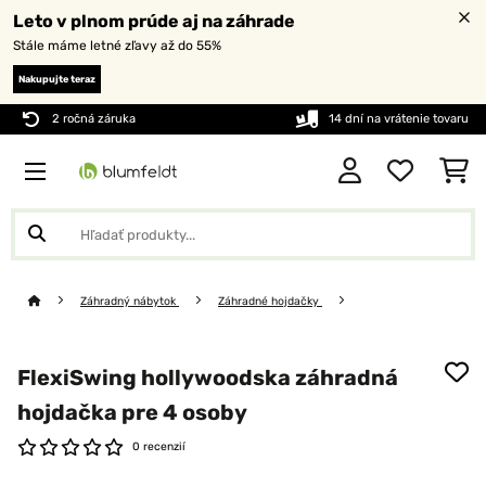
Leto v plnom prúde aj na záhrade
Stále máme letné zľavy až do 55%
Nakupujte teraz
2 ročná záruka
14 dní na vrátenie tovaru
Záhradný nábytok
Záhradné hojdačky
FlexiSwing hollywoodska záhradná
hojdačka pre 4 osoby
0 recenzií