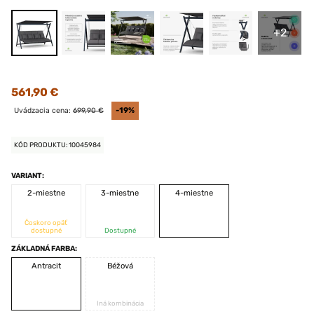
+2
561,90 €
Uvádzacia cena:
699,90 €
-19%
KÓD PRODUKTU: 10045984
VARIANT:
2-miestne
3-miestne
4-miestne
Čoskoro opäť
dostupné
Dostupné
ZÁKLADNÁ FARBA:
Antracit
Béžová
Iná kombinácia