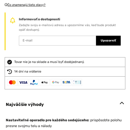
Čo znamenajú tieto stavy?
Informovať o dostupnosti
Zadajte svoju e-mailovú adresu a upozorníme vás, keď bude produkt
opäť dostupný.
Upozorniť
Tovar nie je na sklade a musí byť doobjednaný.
14 dní na vrátenie
Najväčšie výhody
Nastaviteľné operadlo pre každého sedejúceho:
prispôsobte polohu
presne svojmu telu a nálady