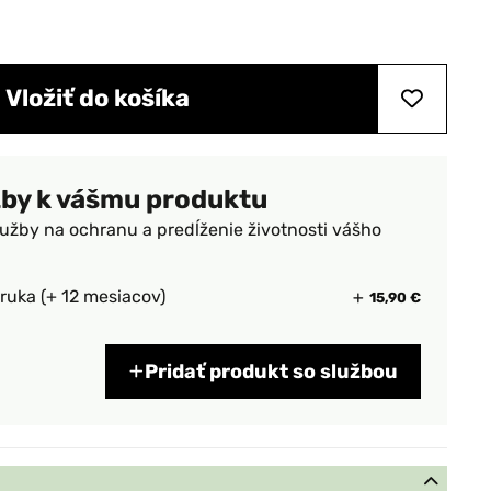
Vložiť do košíka
žby k vášmu produktu
lužby na ochranu a predĺženie životnosti vášho
ruka (+ 12 mesiacov)
15,90 €
Pridať produkt so službou