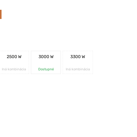
2500 W
3000 W
3300 W
Iná kombinácia
Dostupné
Iná kombinácia