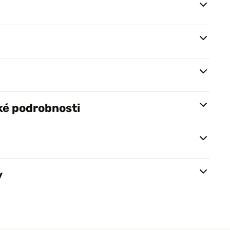
ké podrobnosti
y