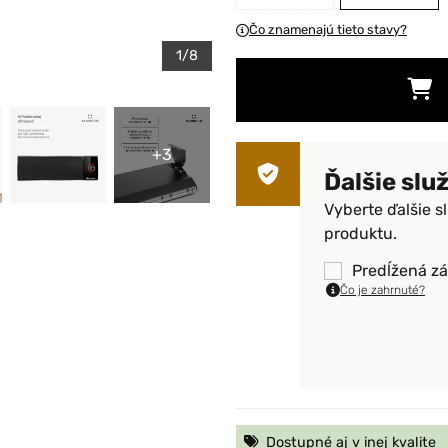
Čo znamenajú tieto stavy?
1/8
+3
Ďalšie slu
Vyberte ďalšie s
produktu.
Predĺžená zá
Čo je zahrnuté?
Dostupné aj v inej kvalite