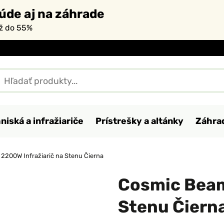
úde aj na záhrade
až do 55%
niská a infražiariče
Prístrešky a altánky
Záhra
2200W Infražiarič na Stenu Čierna
Cosmic Beam
Stenu Čiern