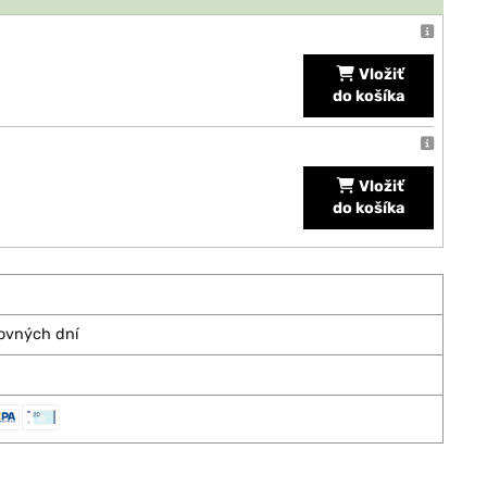
Vložiť
do košíka
Vložiť
do košíka
covných dní