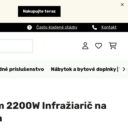
Nakupujte teraz
Často kladené otázky
Kontakt
dné príslušenstvo
Nábytok a bytové doplnky
Výp
 2200W Infražiarič na
a