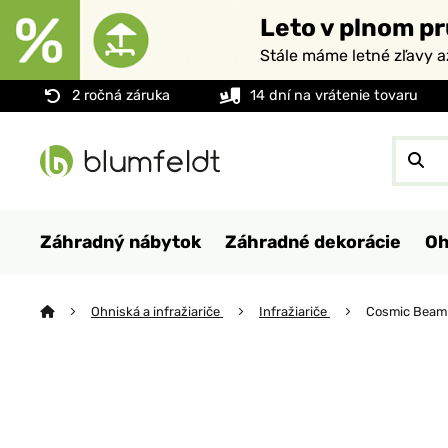
Leto v plnom pr
Stále máme letné zľavy 
2 ročná záruka
14 dní na vrátenie tovaru
Záhradný nábytok
Záhradné dekorácie
Oh
Ohniská a infražiariče
Infražiariče
Cosmic Beam 