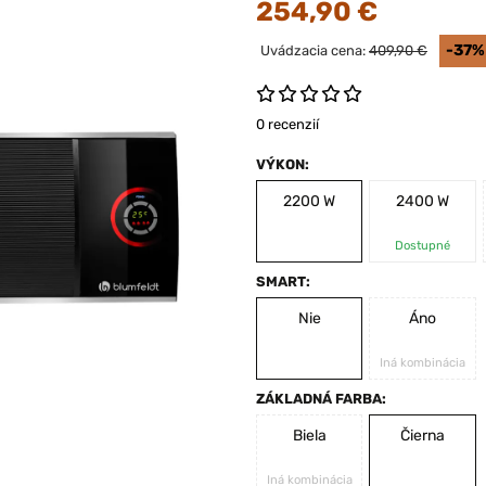
254,90 €
-37%
Uvádzacia cena:
409,90 €
0 recenzií
VÝKON:
2200 W
2400 W
Dostupné
SMART:
Nie
Áno
Iná kombinácia
ZÁKLADNÁ FARBA:
Biela
Čierna
Iná kombinácia