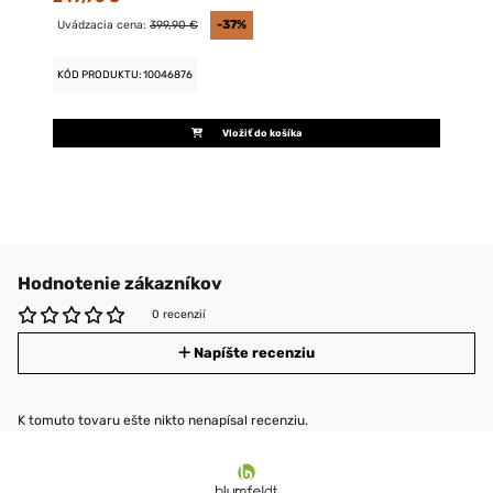
Uvádzacia cena:
399,90 €
-37%
KÓD PRODUKTU: 10046876
Vložiť do košíka
Hodnotenie zákazníkov
0 recenzií
Napíšte recenziu
K tomuto tovaru ešte nikto nenapísal recenziu.