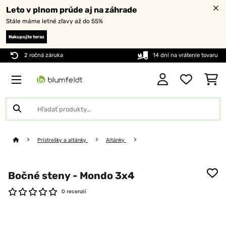
Leto v plnom prúde aj na záhrade
Stále máme letné zľavy až do 55%
Nakupujte teraz
2 ročná záruka
14 dní na vrátenie tovaru
Prístrešky a altánky
Altánky
Bočné steny - Mondo 3x4
0 recenzií