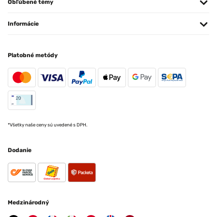
Obľúbené témy
Informácie
Platobné metódy
*Všetky naše ceny sú uvedené s DPH.
Dodanie
Medzinárodný