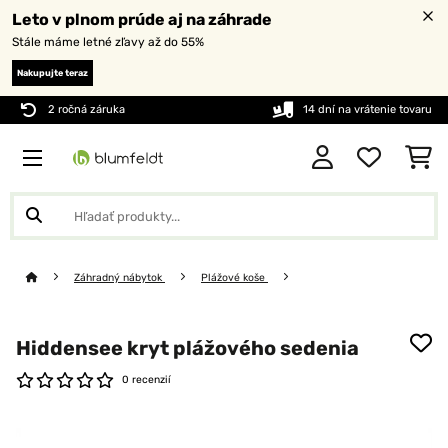
Leto v plnom prúde aj na záhrade
Stále máme letné zľavy až do 55%
Nakupujte teraz
2 ročná záruka
14 dní na vrátenie tovaru
Záhradný nábytok
Plážové koše
Hiddensee kryt plážového sedenia
0 recenzií