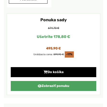
Ponuka sady
674,70 €
Ušetríte 178,80 €
495,90 €
Uvádzacia cena:
599,90 €
-17%
Do košíka
Zobraziť ponuku