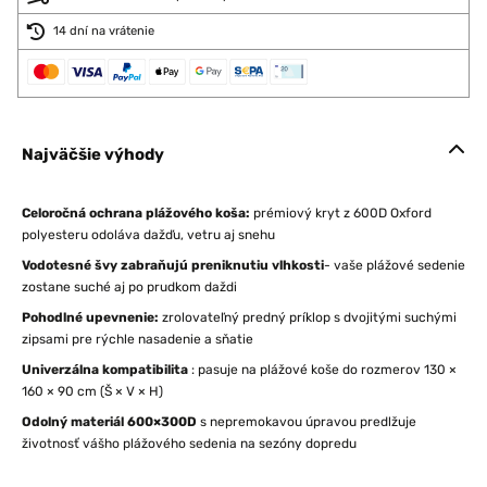
14 dní na vrátenie
Najväčšie výhody
Celoročná ochrana plážového koša:
prémiový kryt z 600D Oxford
polyesteru odoláva dažďu, vetru aj snehu
Vodotesné švy zabraňujú preniknutiu vlhkosti
- vaše plážové sedenie
zostane suché aj po prudkom daždi
Pohodlné upevnenie:
zrolovateľný predný príklop s dvojitými suchými
zipsami pre rýchle nasadenie a sňatie
Univerzálna kompatibilita
: pasuje na plážové koše do rozmerov 130 ×
160 × 90 cm (Š × V × H)
Odolný materiál 600×300D
s nepremokavou úpravou predlžuje
životnosť vášho plážového sedenia na sezóny dopredu