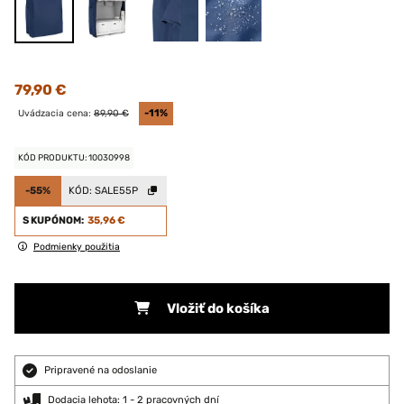
79,90 €
Uvádzacia cena:
89,90 €
-11%
KÓD PRODUKTU: 10030998
-55%
KÓD:
SALE55P
S KUPÓNOM:
35,96 €
Podmienky použitia
Vložiť do košíka
Pripravené na odoslanie
Dodacia lehota: 1 - 2 pracovných dní