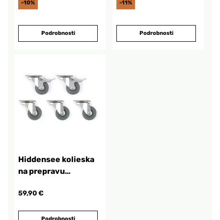
-10%
-11%
Podrobnosti
Podrobnosti
Hiddensee kolieska
na prepravu
plážového sedenia
59,90 €
Podrobnosti