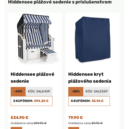
Hiddensee plážové sedenie s príslušenstvom
Hiddensee plážové
Hiddensee kryt
sedenie
plážového sedenia
-45%
KÓD:
SALE45P
-55%
KÓD:
SALE55P
S KUPÓNOM:
294,20 €
S KUPÓNOM:
35,96 €
534,90 €
79,90 €
Uvádzacia cena:
599,90 €
Uvádzacia cena:
89,90 €