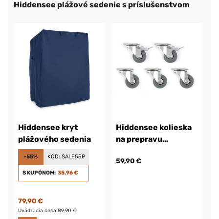
Hiddensee plážové sedenie s príslušenstvom
Hiddensee kryt
Hiddensee kolieska
plážového sedenia
na prepravu
plážového sedenia
-55%
KÓD:
SALE55P
59,90 €
S KUPÓNOM:
35,96 €
79,90 €
Uvádzacia cena:
89,90 €