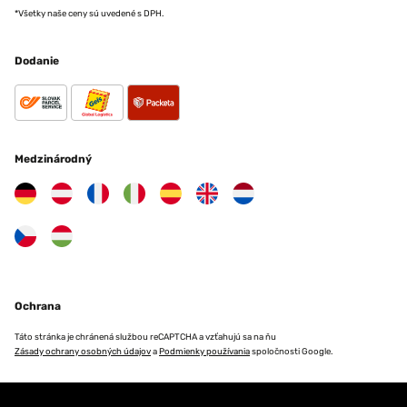
*Všetky naše ceny sú uvedené s DPH.
Dodanie
Medzinárodný
Ochrana
Táto stránka je chránená službou reCAPTCHA a vzťahujú sa na ňu
Zásady ochrany osobných údajov
a
Podmienky používania
spoločnosti Google.