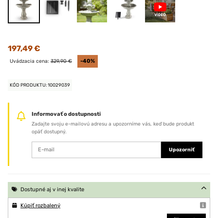
197,49 €
Uvádzacia cena:
329,90 €
-40%
KÓD PRODUKTU: 10029039
Informovať o dostupnosti
Zadajte svoju e-mailovú adresu a upozorníme vás, keď bude produkt
opäť dostupný.
Upozorniť
Dostupné aj v inej kvalite
Kúpiť rozbalený