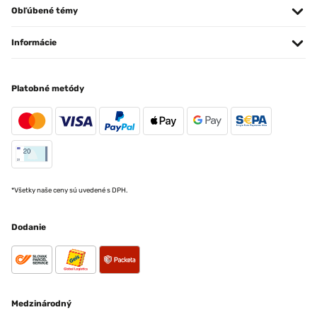
Obľúbené témy
Informácie
Platobné metódy
*Všetky naše ceny sú uvedené s DPH.
Dodanie
Medzinárodný