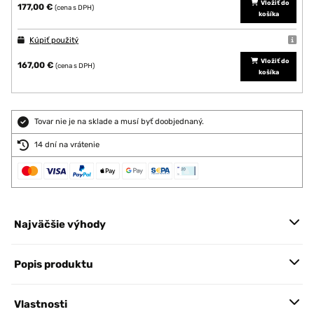
Vložiť do
177,00 €
(cena s DPH)
košíka
Kúpiť použitý
Vložiť do
167,00 €
(cena s DPH)
košíka
Tovar nie je na sklade a musí byť doobjednaný.
14 dní na vrátenie
Najväčšie výhody
Popis produktu
Vlastnosti