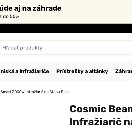
úde aj na záhrade
až do 55%
niská a infražiariče
Prístrešky a altánky
Záhra
Smart 3000W Infražiarič na Stenu Biela
Cosmic Bea
Infražiarič 