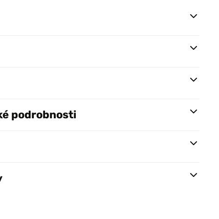
ké podrobnosti
y