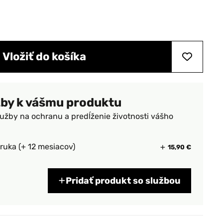
Vložiť do košíka
žby k vášmu produktu
lužby na ochranu a predĺženie životnosti vášho
ruka (+ 12 mesiacov)
15,90 €
Pridať produkt so službou