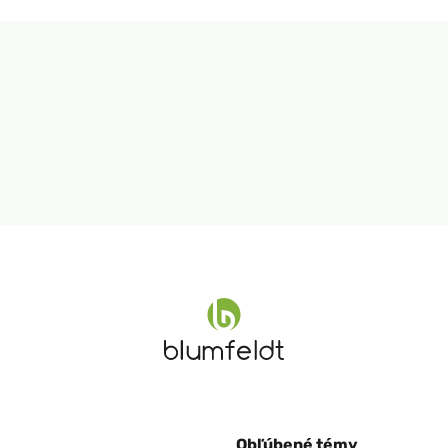
Obľúbené témy