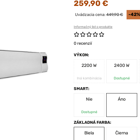
259,90 €
-42
Uvádzacia cena:
449,90 €
Informačný list o produkte
0 recenzií
VÝKON:
2200 W
2400 W
Iná kombinácia
Dostupné
SMART:
Nie
Áno
Dostupné
ZÁKLADNÁ FARBA:
Biela
Čierna