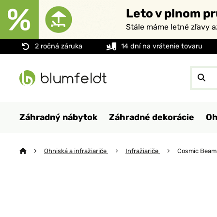
Leto v plnom pr
Stále máme letné zľavy 
2 ročná záruka
14 dní na vrátenie tovaru
Záhradný nábytok
Záhradné dekorácie
Oh
Ohniská a infražiariče
Infražiariče
Cosmic Beam 