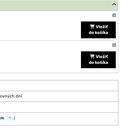
Vložiť
do košíka
Vložiť
do košíka
covných dní