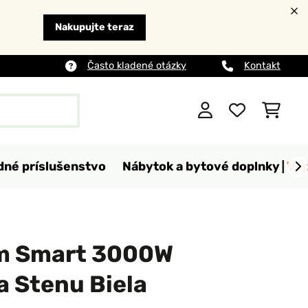
Nakupujte teraz
Často kladené otázky
Kontakt
dné príslušenstvo
Nábytok a bytové doplnky
Výp
m Smart 3000W
na Stenu Biela