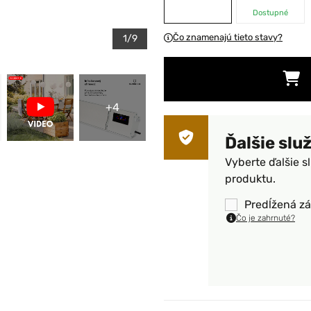
Dostupné
Čo znamenajú tieto stavy?
1/9
+4
Ďalšie slu
Vyberte ďalšie s
produktu.
Predĺžená zá
Čo je zahrnuté?